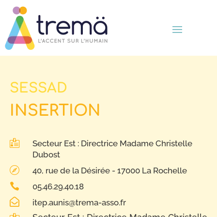
SESSAD
INSERTION

Secteur Est : Directrice Madame Christelle
Dubost

40, rue de la Désirée - 17000 La Rochelle

05.46.29.40.18

itep.aunis@trema-asso.fr