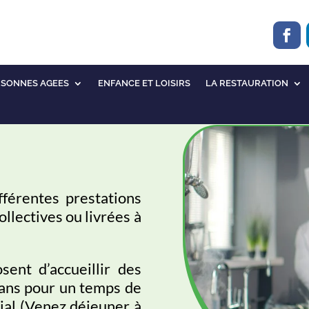
RSONNES AGEES
ENFANCE ET LOISIRS
LA RESTAURATION
fférentes prestations
ollectives ou livrées à
ent d’accueillir des
ans pour un temps de
ial (Venez déjeuner à