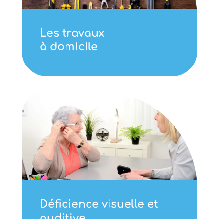
Les travaux
à domicile
Déficience visuelle et
auditive