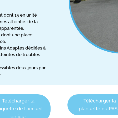
 dont 15 en unité
nes atteintes de la
apparentée.
 dont une place
ce.
oins Adaptés dédiées à
eintes de troubles
essibles deux jours par
.
Télécharger la
Télécharger la
aquette de l'accueil
plaquette du PA
de jour