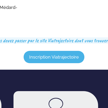
t-Médard-
 devez passer par le site Viatrajectoire dont vous trouvere
Inscription Viatrajectoire