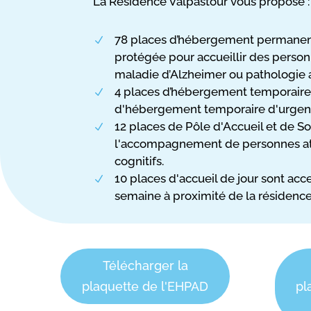
La Résidence Valpastour vous propose :
78 places d’hébergement permanent
N
protégée pour accueillir des person
maladie d’Alzheimer ou pathologie 
4 places d’hébergement temporaire
N
d'hébergement temporaire d'urgen
12 places de Pôle d'Accueil et de S
N
l'accompagnement de personnes att
cognitifs.
10 places d'accueil de jour sont acc
N
semaine à proximité de la résidence
Télécharger la
plaquette de l'EHPAD
pl