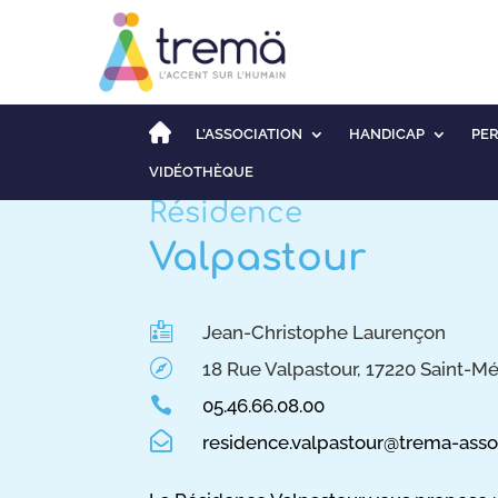
L’ASSOCIATION
HANDICAP
PE
VIDÉOTHÈQUE
Résidence
Valpastour

Jean-Christophe Laurençon

18 Rue Valpastour, 17220 Saint-M

05.46.66.08.00

residence.valpastour@trema-asso.