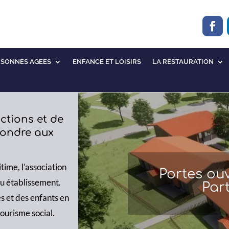
RSONNES AGEES
ENFANCE ET LOISIRS
LA RESTAURATION
ctions et de
pondre aux
ime, l’association
Portes ou
ou établissement.
Par
s et des enfants en
ourisme social.