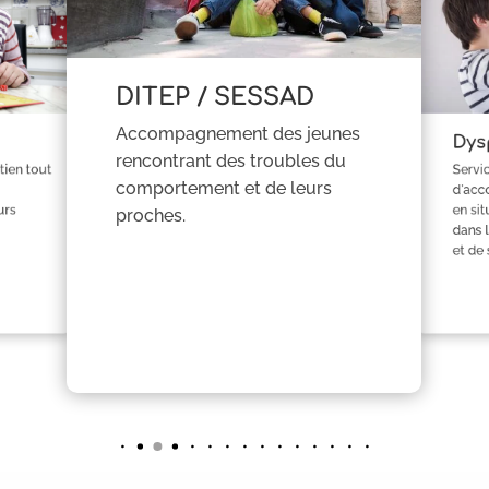
DITEP / SESSAD
Accompagnement des jeunes
Dys
rencontrant des troubles du
ien tout
Servi
comportement et de leurs
d'acc
urs
en si
proches.
dans l
et de 